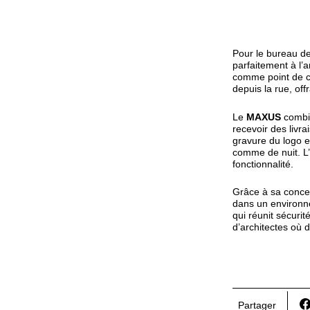
Pour le bureau d
parfaitement à l’
comme point de co
depuis la rue, off
Le
MAXUS
combin
recevoir des livra
gravure du logo e
comme de nuit. L’
fonctionnalité.
Grâce à sa concep
dans un environne
qui réunit sécurit
d’architectes où d
Partager