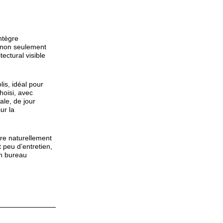
ntègre
e non seulement
ectural visible
is, idéal pour
hoisi, avec
ale, de jour
ur la
gre naturellement
 peu d’entretien,
un bureau