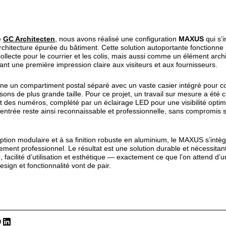
e
GC Architecten
, nous avons réalisé une configuration
MAXUS
qui s’i
architecture épurée du bâtiment. Cette solution autoportante fonctionn
llecte pour le courrier et les colis, mais aussi comme un élément archit
rant une première impression claire aux visiteurs et aux fournisseurs.
e un compartiment postal séparé avec un vaste casier intégré pour col
isons de plus grande taille. Pour ce projet, un travail sur mesure a été c
t des numéros, complété par un éclairage LED pour une visibilité optim
entrée reste ainsi reconnaissable et professionnelle, sans compromis s
tion modulaire et à sa finition robuste en aluminium, le MAXUS s’intè
ment professionnel. Le résultat est une solution durable et nécessitant
é, facilité d’utilisation et esthétique — exactement ce que l’on attend d’
esign et fonctionnalité vont de pair.