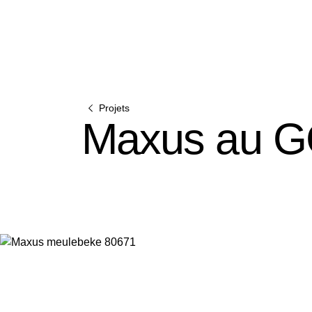
Maiso
Portes
Projets
Maxus au GC
Décou
Décou