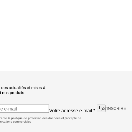
 des actualités et mises à
 nos produits.
S’INSCRIRE
Votre adresse e-mail
*
ccepte la politique de protection des données et j'accepte de
nications commerciales