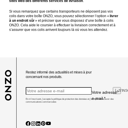
sites web des différents services de livraison
.
Si vous remarquez que certains transporteurs ne déposent pas vos
colis dans votre boîte ONZO, vous pouvez sélectionner l’option «
livrer
à un endroit sûr
» et préciser que vous disposez d’une boîte à colis
ONZO. Cela aide le coursier à effectuer la livraison correctement et à
s’assurer que vos colis arrivent toujours là où vous les attendez.
Restez informé des actualités et mises à jour
concernant nos produits.
S’IN
Votre adresse
e-mail
*
En m'inscrivant, j'accepte la politique de protection des données et j'accepte de recevoir des
communications commerciales