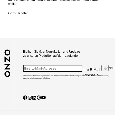
weiter.
Onzo Händler
Bleiben Sie über Neuigkeiten und Updates
zu unseren Produkten auf dem Laufenden.
ANM
Ihre E-Mail-
Adresse
*
Mit meiner Anmeldung stimme ich den Datenschutzbestimmungen zu und bin damit einverstanden,
Werbemitteilungen zu erhalten