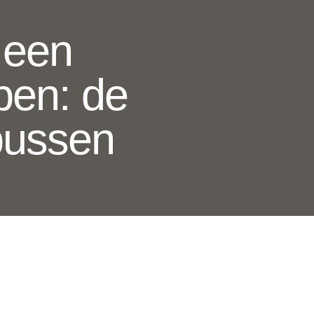
j een
pen: de
bussen