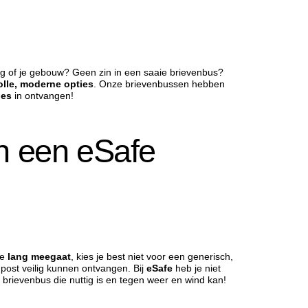
g of je gebouw? Geen zin in een saaie brievenbus?
volle, moderne opties
. Onze brievenbussen hebben
jes
in ontvangen!
n een eSafe
ie
lang meegaat
, kies je best niet voor een generisch,
post veilig kunnen ontvangen. Bij
eSafe
heb je niet
en brievenbus die nuttig is en tegen weer en wind kan!