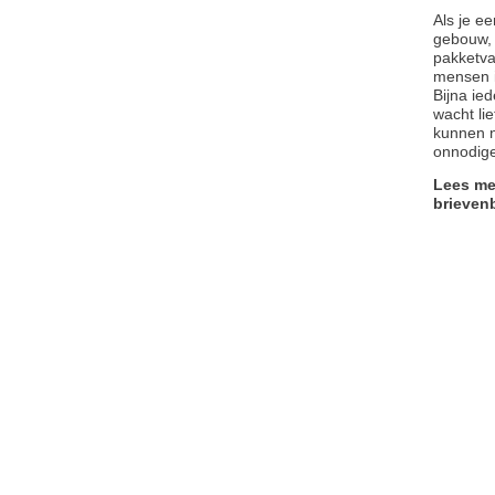
Als je e
gebouw, 
pakketva
mensen 
Bijna ie
wacht lie
kunnen 
onnodige
Lees me
brieven