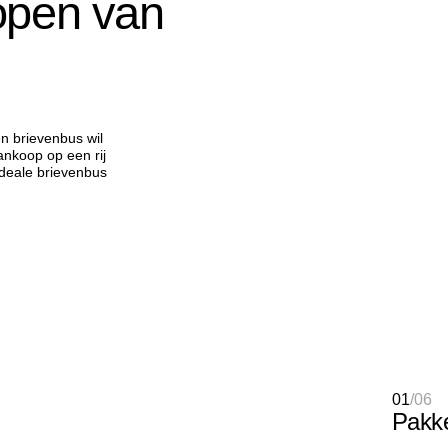
kopen van
en brievenbus wil
ankoop op een rij
ideale brievenbus
01
/
06
Pakk