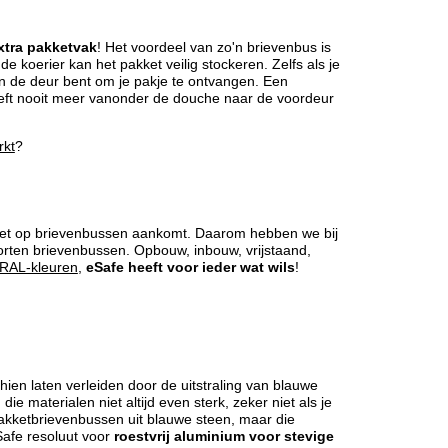
xtra pakketvak
! Het voordeel van zo'n brievenbus is
de koerier kan het pakket veilig stockeren. Zelfs als je
aan de deur bent om je pakje te ontvangen. Een
oeft nooit meer vanonder de douche naar de voordeur
rkt
?
het op brievenbussen aankomt. Daarom hebben we bij
orten brievenbussen. Opbouw, inbouw, vrijstaand,
RAL-kleuren
,
eSafe heeft voor ieder wat wils
!
hien laten verleiden door de uitstraling van blauwe
die materialen niet altijd even sterk, zeker niet als je
akketbrievenbussen uit blauwe steen, maar die
Safe resoluut voor
roestvrij aluminium
voor stevige