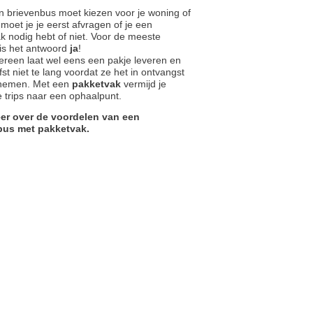
en brievenbus moet kiezen voor je woning of
moet je je eerst afvragen of je een
k nodig hebt of niet. Voor de meeste
is het antwoord
ja
!
dereen laat wel eens een pakje leveren en
fst niet te lang voordat ze het in ontvangst
nemen. Met een
pakketvak
vermijd je
 trips naar een ophaalpunt.
er over de voordelen van een
bus met pakketvak.