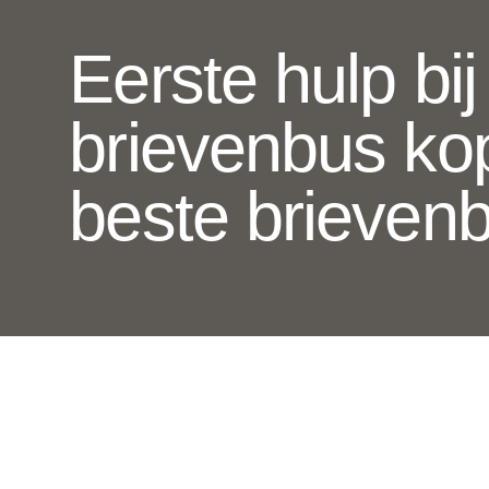
Eerste hulp bi
brievenbus ko
beste brieven