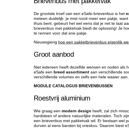
Brievenbus met pakketvak
De grootste troef van een eSafe-brievenbus is het
e
meteen duidelijk: je mist nooit meer een pakje, want 
thuis bent, gebeurt het wel eens dat je net te laat 
brievenbus met pakketvak biedt de oplossing! Je h
te rennen voor dat ene pakje.
Nieuwsgierig
hoe een pakketbrievenbus eigenlijk we
Groot aanbod
Niet iedereen heeft dezelfde wensen en noden als 
eSafe een
breed assortiment
aan verschillende so
verschillende volumes en zelfs een hele waaier aan
MODULE CATALOGUS BRIEVENBUSSEN
Roestvrij aluminium
Wie graag een
modern design
heeft, zal zich missc
hardsteen of andere natuurlijke materialen. Toch zijn 
een brievenbus met pakketvak wil. Er bestaan wel p
durven al eens barsten bij vrieskou. Daarom kiest e